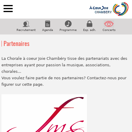
ACCUEIL
NOTRE CHORALE
Recrutement
Agenda
Programme
Esp. adh.
Concerts
PROGRAMME
Partenaires
COUPS DE COEUR
GALERIE
La Chorale à coeur Joie Chambéry tisse des partenariats avec des
entreprises ayant pour passion la musique, associations,
CONTACT
chorales...
Suivez-nous sur facebook
Vous voulez faire partie de nos partenaires? Contactez-nous pour
figurer sur cette page.