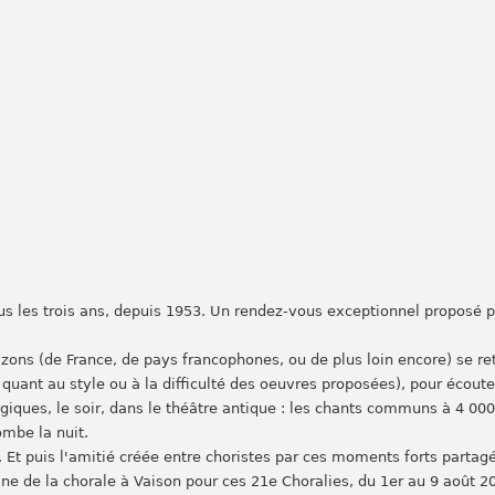
us les trois ans, depuis 1953. Un rendez-vous exceptionnel proposé p
izons (de France, de pays francophones, ou de plus loin encore) se r
 quant au style ou à la difficulté des oeuvres proposées), pour écoute
ques, le soir, dans le théâtre antique : les chants communs à 4 000
ombe la nuit.
s. Et puis l'amitié créée entre choristes par ces moments forts parta
e de la chorale à Vaison pour ces 21e Choralies, du 1er au 9 août 2