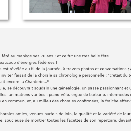
fêté au manège ses 70 ans ! et ce fut une très belle fête.
eaucoup d'énergies fédérées !
 s'est révélée au fil de la journée, à travers photos et conversations 
nvité" faisait de la chorale sa chronologie personnelle : "c'était du 
ait encore la Chanterie..."
pluie, se découvrait soudain une généalogie, un passé passionnant et
ailles, animations variées : piano-vélo, orgue de barbarie, intermèdes
re en commun, et, au milieu des chorales confirmées, la fraîche effe
rales amies, venues parfois de loin, la qualité et la variété de leur
e, soucieuse de montrer toutes les facettes de son répertoire, devan