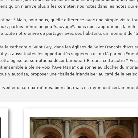
ens qu'on n'arrive plus à les compter, nos notes dans les notes qui 
pas ! Mais, pour nous, quelle différence avec une simple visite touri
deux, parfois même un peu "sauvage", nous nous approprions la ville
 de toute notre envie de partager avec ses habitants un moment de "
de la cathédrale Saint Guy, dans les églises de Saint François d'Assis
il y a aussi toutes les opportunités suggérées ici ou là par nos "ment
 cette église au somptueux décor baroque ? Et dans cette autre ? Enco
ait ensemble à pleine voix l'Ave Maria" qui sonne au clocher du mona
nous y autorise, proposer une "ballade irlandaise" au café de la Mais
veilleux par eux-mêmes, bien sûr, mais ils rayonnent certainement 