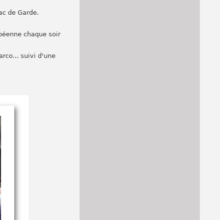
lac de Garde.
opéenne chaque soir
rco... suivi d'une