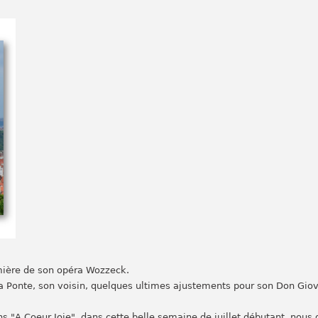
emière de son opéra Wozzeck.
 Ponte, son voisin, quelques ultimes ajustements pour son Don Giova
 "A Coeur Joie", dans cette belle semaine de juillet débutant, nous 