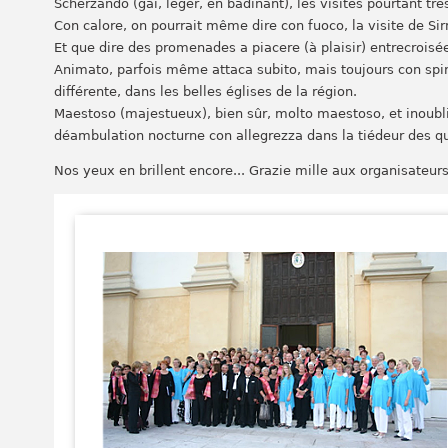
Scherzando (gai, léger, en badinant), les visites pourtant trè
Con calore, on pourrait même dire con fuoco, la visite de S
Et que dire des promenades a piacere (à plaisir) entrecroisé
Animato, parfois même attaca subito, mais toujours con spi
différente, dans les belles églises de la région.
Maestoso (majestueux), bien sûr, molto maestoso, et inoubliab
déambulation nocturne con allegrezza dans la tiédeur des qu
Nos yeux en brillent encore... Grazie mille aux organisateurs