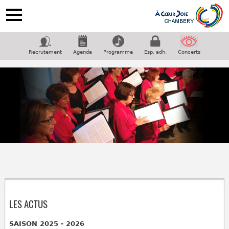
ACCUEIL
NOTRE CHORALE
Recrutement
Agenda
Programme
Esp. adh.
Concerts
PROGRAMME
COUPS DE COEUR
GALERIE
CONTACT
Suivez-nous sur facebook
LES ACTUS
SAISON 2025 - 2026