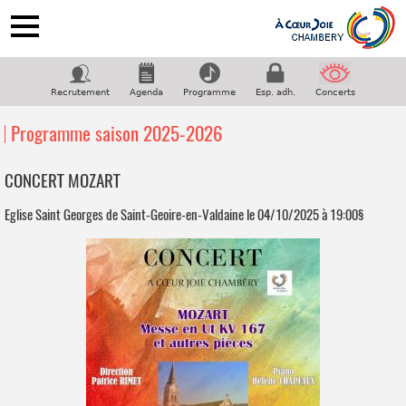
ACCUEIL
NOTRE CHORALE
Recrutement
Agenda
Programme
Esp. adh.
Concerts
PROGRAMME
Programme saison 2025-2026
COUPS DE COEUR
GALERIE
CONCERT MOZART
CONTACT
Eglise Saint Georges de Saint-Geoire-en-Valdaine le 04/10/2025 à 19:00§
Suivez-nous sur facebook