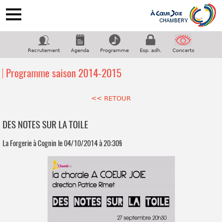
ACCUEIL
NOTRE CHORALE
Recrutement
Agenda
Programme
Esp. adh.
Concerts
PROGRAMME
Programme saison 2014-2015
COUPS DE COEUR
GALERIE
<< RETOUR
CONTACT
DES NOTES SUR LA TOILE
Suivez-nous sur facebook
La Forgerie à Cognin le 04/10/2014 à 20:30§