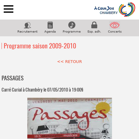
ACCUEIL
NOTRE CHORALE
Recrutement
Agenda
Programme
Esp. adh.
Concerts
PROGRAMME
Programme saison 2009-2010
COUPS DE COEUR
GALERIE
<< RETOUR
CONTACT
PASSAGES
Suivez-nous sur facebook
Carré Curial à Chambéry le 07/05/2010 à 19:00§