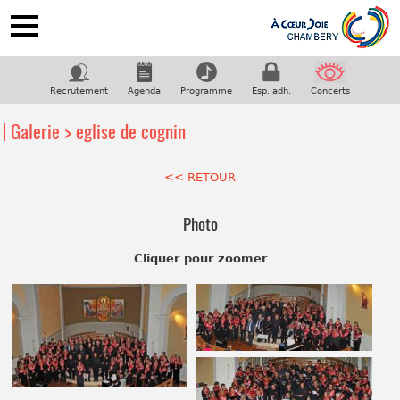
ACCUEIL
NOTRE CHORALE
Recrutement
Agenda
Programme
Esp. adh.
Concerts
PROGRAMME
Galerie > eglise de cognin
COUPS DE COEUR
GALERIE
<< RETOUR
CONTACT
Photo
Suivez-nous sur facebook
Cliquer pour zoomer