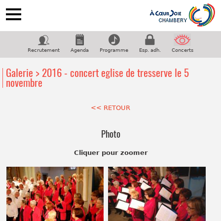
ACCUEIL
NOTRE CHORALE
Recrutement
Agenda
Programme
Esp. adh.
Concerts
PROGRAMME
Galerie > 2016 - concert eglise de tresserve le 5
COUPS DE COEUR
novembre
GALERIE
<< RETOUR
CONTACT
Suivez-nous sur facebook
Photo
Cliquer pour zoomer