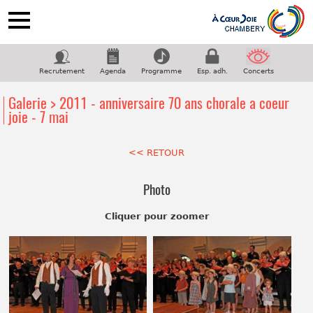
ACCUEIL
NOTRE CHORALE
Recrutement
Agenda
Programme
Esp. adh.
Concerts
PROGRAMME
Galerie > 2011 - anniversaire 70 ans chorale a coeur
COUPS DE COEUR
joie - 7 mai
GALERIE
<< RETOUR
CONTACT
Suivez-nous sur facebook
Photo
Cliquer pour zoomer